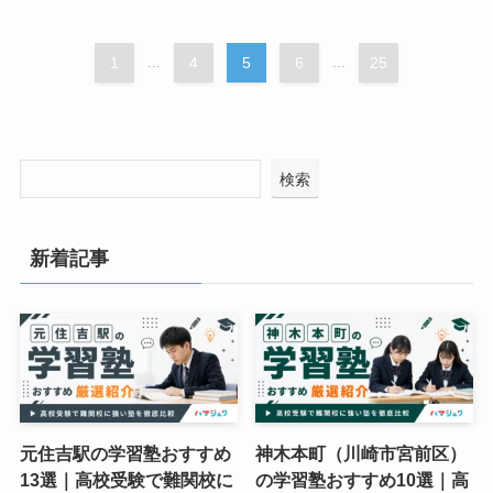
1
...
4
5
6
...
25
検索
新着記事
元住吉駅の学習塾おすすめ
神木本町（川崎市宮前区）
13選｜高校受験で難関校に
の学習塾おすすめ10選｜高