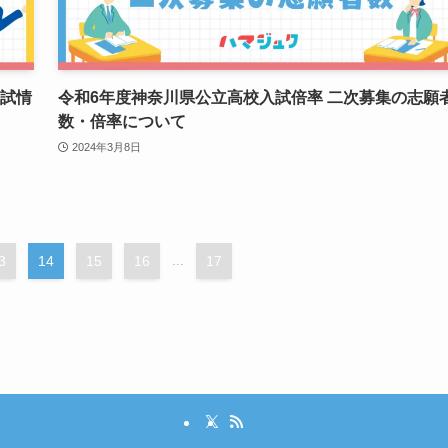
入試情
令和6年度神奈川県公立高校入試倍率 二次募集の志願
数・倍率について
2024年3月8日
3
14
15
16
...
17