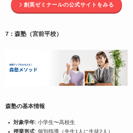
創英ゼミナールの公式サイトをみる
7：森塾（宮前平校）
森塾の基本情報
対象学年
: 小学生〜高校生
授業形式
: 個別指導（先生1人に生徒2人）