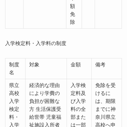
額
免
除
入学検定料・入学料の制度
制度
対象
金額
備考
名
県立
経済的な理由
入学検
免除を受
高校
により学費の
定料及
けるに
入学
負担が困難な
び入学
は、期限
検定
方 生活保護受
料の全
までに神
料・
給世帯 児童福
部また
奈川県立
入学
祉施設入所者
は一部
高校へ申