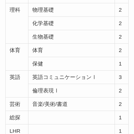
理科
物理基礎
2
化学基礎
2
生物基礎
2
体育
体育
2
保健
1
英語
英語コミュニケーションⅠ
3
倫理表現Ⅰ
2
芸術
音楽/美術/書道
2
総探
1
LHR
1