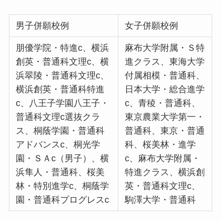
男子併願校例
女子併願校例
朋優学院・特進c、横浜
麻布大学附属・Ｓ特
創英・普通科文理c、横
進クラス、東海大学
浜翠陵・普通科文理c、
付属相模・普通科、
横浜創英・普通科特進
日本大学・総合進学
c、八王子学園八王子・
c、青稜・普通科、
普通科文理c選抜クラ
東京農業大学第一・
ス、桐蔭学園・普通科
普通科、東京・普通
アドバンスc、桐光学
科、桜美林・進学
園・ＳＡc（男子）、横
c、麻布大学附属・
浜隼人・普通科、桜美
特進クラス、横浜創
林・特別進学c、桐蔭学
英・普通科文理c、
園・普通科プログレスc
駒澤大学・普通科