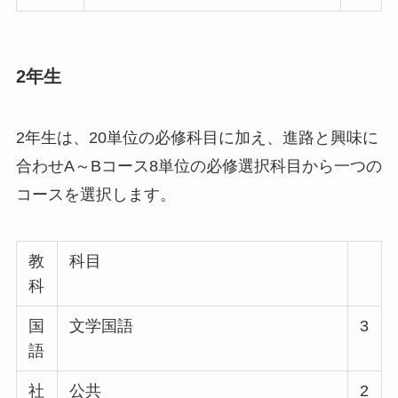
2年生
2年生は、20単位の必修科目に加え、進路と興味に
合わせA～Bコース8単位の必修選択科目から一つの
コースを選択します。
教
科目
科
国
文学国語
3
語
社
公共
2