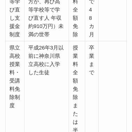
等学
方が、再び高
料
で
び直
等学校等で学
全
4
し支
び直す人 年収
額
8
援金
約910万円）未
免
カ
制度
満の世帯
除
月
県立
平成26年3月以
授
卒
高校
前に神奈川県
業
業
授業
立高校に入学
料
ま
料・
した生徒
全
で
受講
額
料免
免
除制
除
度
ま
た
は
半