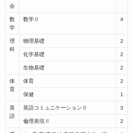
会
数
数学Ⅱ
4
学
理
物理基礎
2
科
化学基礎
2
生物基礎
2
体
体育
2
育
保健
1
英
英語コミュニケーションⅡ
3
語
倫理表現Ⅱ
2