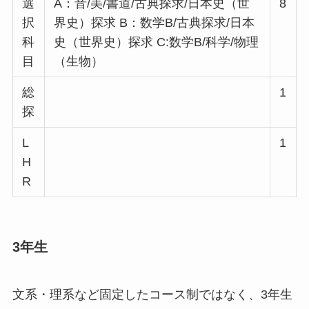
選
A：音/美/書道/古典探求/日本史（世
8
択
界史）探求 B：数学B/古典探求/日本
科
史（世界史）探求 C:数学B/科学/物理
目
（生物）
総
1
探
L
1
H
R
3年生
文系・理系など固定したコース制ではなく、3年生