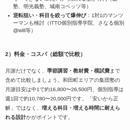
塾、明光義塾、城南コベッツ等）
逆転狙い・科目を絞って爆伸び
：1対1のマンツ
ーマンも検討（ITTO個別指導学院、さなる個別
@will等）
2）料金・コスパ（総額で比較）
月謝だけでなく、
季節講習・教材費・模試費
まで
含めて比較しましょう。和田町エリアの集団塾の
月謝目安は中1で約16,800〜26,500円、個別指導は
週1回で約10,780〜20,000円です。「安いから正
解」ではなく、
増える科目・増える時間に耐えら
れる設計
かがポイントです。