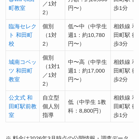
／1対
町教室
円〜）
歩1分
2）
臨海セレク
個別
低〜中（中学生
相鉄線 和
ト 和田町
（1対
週1：約10,780
田町駅 徒
校
2）
円〜）
歩3分
個別
城南コベッ
中〜高（中学生
相鉄線 和
（1対1
ツ 和田町
週1：約17,000
田町駅 徒
／1対
教室
円〜）
歩2分
2）
公文式 和
自立型
相鉄線 和
低（中学生 1教
田町駅前教
個人別
田町駅 徒
科：8,800円）
室
指導
歩1分
※ 料金は2026年3月時点の公開情報・調査データ