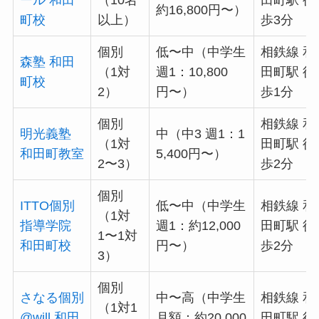
約16,800円〜）
町校
以上）
歩3分
個別
低〜中（中学生
相鉄線 和
森塾 和田
（1対
週1：10,800
田町駅 徒
町校
2）
円〜）
歩1分
個別
相鉄線 和
明光義塾
中（中3 週1：1
（1対
田町駅 徒
和田町教室
5,400円〜）
2〜3）
歩2分
個別
ITTO個別
低〜中（中学生
相鉄線 和
（1対
指導学院
週1：約12,000
田町駅 徒
1〜1対
和田町校
円〜）
歩2分
3）
個別
さなる個別
中〜高（中学生
相鉄線 和
（1対1
@will 和田
月額：約20,000
田町駅 徒