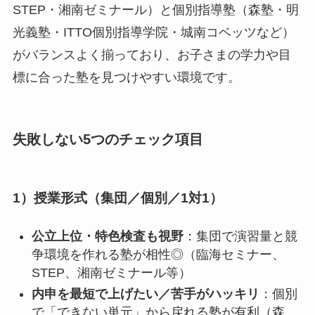
STEP・湘南ゼミナール）と個別指導塾（森塾・明
光義塾・ITTO個別指導学院・城南コベッツなど）
がバランスよく揃っており、お子さまの学力や目
標に合った塾を見つけやすい環境です。
失敗しない5つのチェック項目
1）授業形式（集団／個別／1対1）
公立上位・特色検査も視野
：集団で演習量と競
争環境を作れる塾が相性◎（臨海セミナー、
STEP、湘南ゼミナール等）
内申を最短で上げたい／苦手がハッキリ
：個別
で「できない単元」から戻れる塾が有利（森