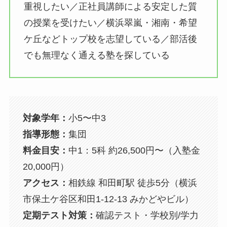
重視したい／正社員講師による安定した質
の授業を受けたい／横浜翠嵐・湘南・希望
ケ丘などトップ校を志望している／部活後
でも無理なく通える塾を探している
対象学年：
小5〜中3
指導形態：
集団
料金目安：
中1：5科 約26,500円〜（入塾金
20,000円）
アクセス：
相鉄線 和田町駅 徒歩5分（横浜
市保土ケ谷区和田1-12-13 みかどやビル）
定期テスト対策：
確認テスト・学校別/学力