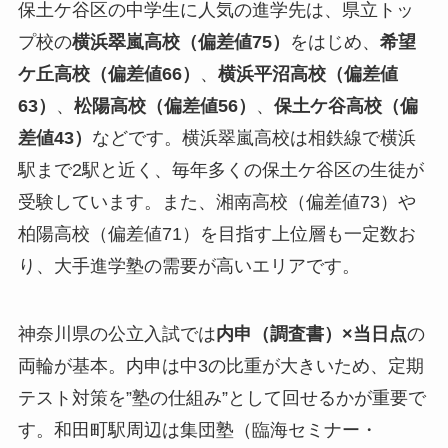
保土ケ谷区の中学生に人気の進学先は、県立トッ
プ校の
横浜翠嵐高校（偏差値75）
をはじめ、
希望
ケ丘高校（偏差値66）
、
横浜平沼高校（偏差値
63）
、
松陽高校（偏差値56）
、
保土ケ谷高校（偏
差値43）
などです。横浜翠嵐高校は相鉄線で横浜
駅まで2駅と近く、毎年多くの保土ケ谷区の生徒が
受験しています。また、湘南高校（偏差値73）や
柏陽高校（偏差値71）を目指す上位層も一定数お
り、大手進学塾の需要が高いエリアです。
神奈川県の公立入試では
内申（調査書）×当日点
の
両輪が基本。内申は中3の比重が大きいため、定期
テスト対策を”塾の仕組み”として回せるかが重要で
す。和田町駅周辺は集団塾（臨海セミナー・