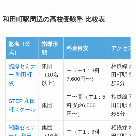
和田町駅周辺の高校受験塾 比較表
塾名（公
指導形
料金目安
アクセス
式）
態
臨海セミナ
集団
相鉄線 和
中（中1：3科 1
ー 和田町
（10名
田町駅 徒
7,600円〜）
校
以上）
歩3分
中〜高（中1：5
相鉄線 和
STEP 和田
集団
科 約26,500
田町駅 徒
町スクール
円〜）
歩5分
湘南ゼミナ
集団
相鉄線 和
中（中1：3科
ール 和田
（10名
田町駅 徒