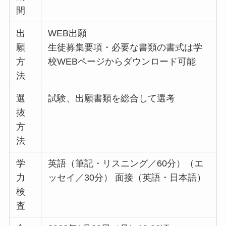
間
出
WEB出願
願
生徒募集要項・必要な書類の書式は学
方
校WEBページからダウンロード可能
法
選
試験、出願書類を総合して選考
抜
方
法
学
英語（筆記・リスニング／60分）（エ
力
ッセイ／30分） 面接（英語・日本語）
検
査