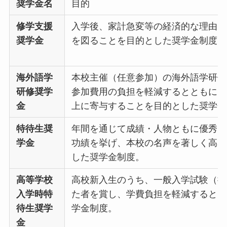
奨学金名
目的
修学支援
入学後、家計急変等の経済的な理由に
奨学金
を図ることを目的とした奨学金制度。
海外語学
本校主催（任意参加）の海外語学研修
研修奨学
参加費用の負担を軽減するとともに、
金
上に寄与することを目的とした奨学金
特待生奨
年間を通じて成績・人物ともに優秀で
学金
功績を挙げ、本校の名声を著しく高め
した奨学金制度。
高等学校
高校新入生のうち、一般入学試験（推
入学時特
た者を賞し、学費負担を軽減するとと
待生奨学
学金制度。
金