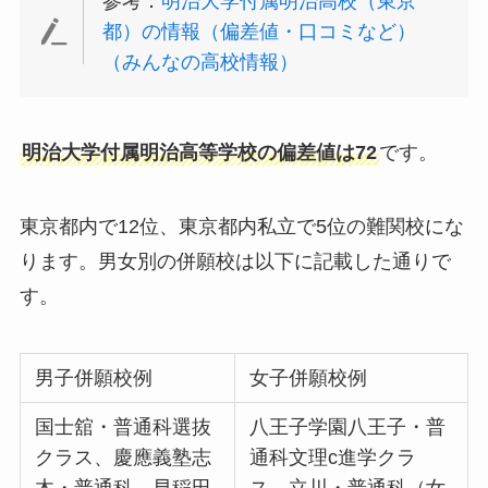
参考：
明治大学付属明治高校（東京
都）の情報（偏差値・口コミなど）
（みんなの高校情報）
明治大学付属明治高等学校の偏差値は72
です。
東京都内で12位、東京都内私立で5位の難関校にな
ります。男女別の併願校は以下に記載した通りで
す。
男子併願校例
女子併願校例
国士舘・普通科選抜
八王子学園八王子・普
クラス、慶應義塾志
通科文理c進学クラ