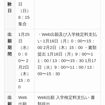
験
日
日
（日）
8：15
集合
出
1月25
・Web出願及び入学検定料支払
願
日
い 1月16日（月）0：00〜15：
期
（水）
00 2月2日（木）15：00 ・書類
間
0：0
提出 1月16日（月）9：00〜1
0〜 2
1：00 / 13：00〜15：30 1月17
月2日
日（火）9：00〜11：00 / 13：
（木）
00〜15：30
15：0
0
出
Web
Web出願 入学検定料支払い 書
願
出願
類提出