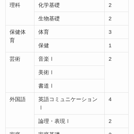
理科
化学基礎
2
生物基礎
2
保健体
体育
3
育
保健
1
芸術
音楽Ⅰ
2
美術Ⅰ
書道Ⅰ
外国語
英語コミュニケーション
4
Ⅰ
論理・表現Ⅰ
2