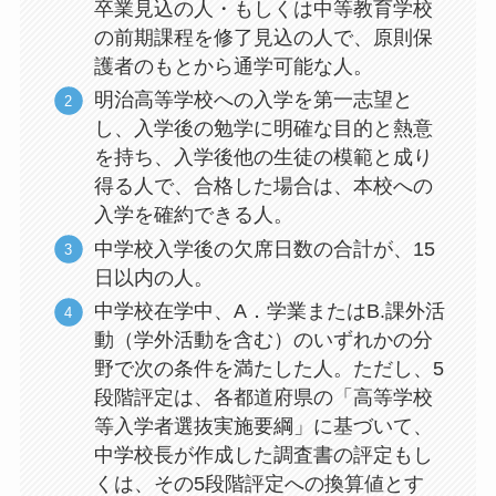
卒業見込の人・もしくは中等教育学校
の前期課程を修了見込の人で、原則保
護者のもとから通学可能な人。
明治高等学校への入学を第一志望と
し、入学後の勉学に明確な目的と熱意
を持ち、入学後他の生徒の模範と成り
得る人で、合格した場合は、本校への
入学を確約できる人。
中学校入学後の欠席日数の合計が、15
日以内の人。
中学校在学中、A．学業またはB.課外活
動（学外活動を含む）のいずれかの分
野で次の条件を満たした人。ただし、5
段階評定は、各都道府県の「高等学校
等入学者選抜実施要綱」に基づいて、
中学校長が作成した調査書の評定もし
くは、その5段階評定への換算値とす