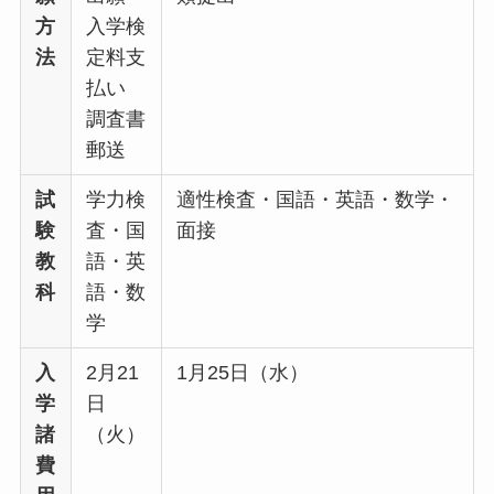
方
入学検
法
定料支
払い
調査書
郵送
試
学力検
適性検査・国語・英語・数学・
験
査・国
面接
教
語・英
科
語・数
学
入
2月21
1月25日（水）
学
日
諸
（火）
費