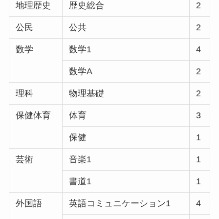
地理歴史
歴史総合
2
公民
公共
2
数学
数学1
4
数学A
2
理科
物理基礎
2
保健体育
体育
3
保健
1
芸術
音楽1
1
書道1
1
外国語
英語コミュニケーション1
4