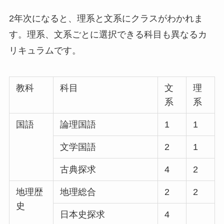
2年次になると、理系と文系にクラスがわかれま
す。理系、文系ごとに選択できる科目も異なるカ
リキュラムです。
教科
科目
文
理
系
系
国語
論理国語
1
1
文学国語
2
1
古典探求
4
2
地理歴
地理総合
2
2
史
日本史探求
4