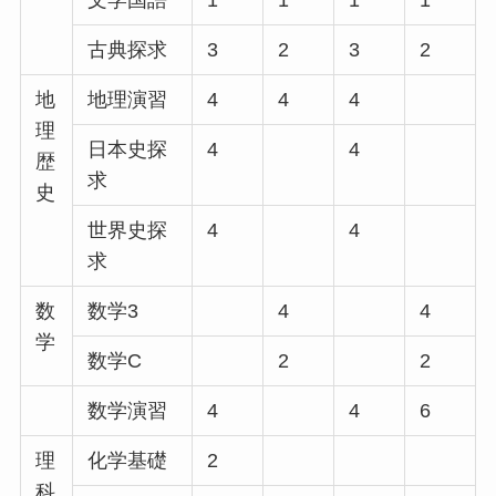
古典探求
3
2
3
2
地
地理演習
4
4
4
理
日本史探
4
4
歴
求
史
世界史探
4
4
求
数
数学3
4
4
学
数学C
2
2
数学演習
4
4
6
理
化学基礎
2
科