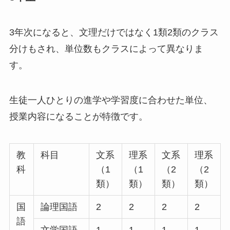
3年次になると、文理だけではなく1類2類のクラス
分けもされ、単位数もクラスによって異なりま
す。
生徒一人ひとりの進学や学習度に合わせた単位、
授業内容になることが特徴です。
教
科目
文系
理系
文系
理系
科
（1
（1
（2
（2
類）
類）
類）
類）
国
論理国語
2
2
2
2
語
文学国語
1
1
1
1