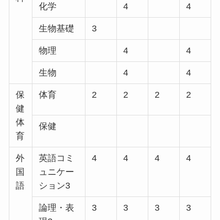
化学
4
4
生物基礎
3
物理
4
4
生物
4
4
保
体育
2
2
2
2
健
体
保健
育
外
英語コミ
4
4
4
4
国
ュニケー
語
ション3
論理・表
3
3
3
3