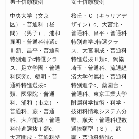
男子併願校例
女子併願校例
中央大学（文京
桜丘・Ｃ（キャリアデ
区）・普通科（昼
ザイン）c、大宮北・
間）（男子）、浦和
普通科、昌平・普通科
麗明・普通科特選c
特別進学c特選クラ
Ⅲ類、昌平・普通科
ス、大宮開成・普通科
特別進学c特選クラ
特進選抜Ⅱ類c、獨協
ス、足立学園・普通
埼玉・普通科、流通経
科探究c、叡明・普
済大学付属柏・普通科
通科特進選抜cⅠ
特別進学c、薬園台・
類、國學院・普通
普通科、東京工業大学
科、浦和（市立）・
附属科学技術・科学・
普通科、蕨・普通
技術科情報システム分
科、大宮開成・普通
野、順天・普通科理数
科特進選抜Ⅰ類c、
選抜類型（Ｓ）、武
大宮開成・普通科特
南・普通科特進c