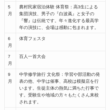
5
農村民家宿泊体験 体育祭：高3生による
月
集団演技、男子の『白波颪』と女子の
『響』は伝統です。年々進化する最高学
年の演技に、会場は感動に包まれます。
6
体育フェスタ
月
7
百人一首大会
月
9
中学修学旅行 文化祭：学習や部活動の発
月
表の他、中学は催事、高校は模擬店を行
います。生徒主体の熱気に満ちた行事で
す。受験生や地域の方々もたくさん来校
されます。