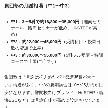
集団塾の月謝相場（中1〜中3）
中1：3〜5科で約16,800〜35,000円
（湘南ゼミ
ナール・臨海セミナーが低め、Hi-STEPが高
め）
中2：約22,000〜45,000円
（受講科目・授業日
数の増加で上昇）
中3：約30,000〜55,000円
（5科フル受講＋特訓
コースで上限に近づく）
集団塾は「月謝は抑えめだが季節講習費が大き
い」構造が多く、中3の夏期講習は10〜25万円が目
安になります。難関校向けブランド（Hi-STEP・臨
海ESCなど）は月謝自体が高めに設定されていま
す。