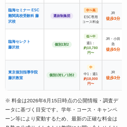
臨海セミナー ESC
中〜高
JR
難関高校受験科 藤
選抜制集団
ESC専用
徒歩3分
沢校
コース料金
低〜中
JR・小田
臨海セレクト
週1：
急
個別1対2
藤沢校
約10,780
徒歩5分
円〜
中
東京個別指導学院
JR
中1：週1
個別1対1／1対2
徒歩3分
藤沢教室
約18,000
円〜
※ 料金は2026年6月15日時点の公開情報・調査デ
ータに基づく目安です。学年・コース・キャンペ
ーン等により変動するため、最新の正確な料金は