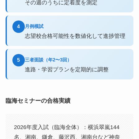
その週のうちに定着度を測定
月例模試
4
志望校合格可能性を数値化して進捗管理
三者面談（年2〜3回）
5
進路・学習プランを定期的に調整
臨海セミナーの合格実績
2026年度入試（臨海全体）：横浜翠嵐144
名、湘南、鎌倉、藤沢西、湘南台など神奈