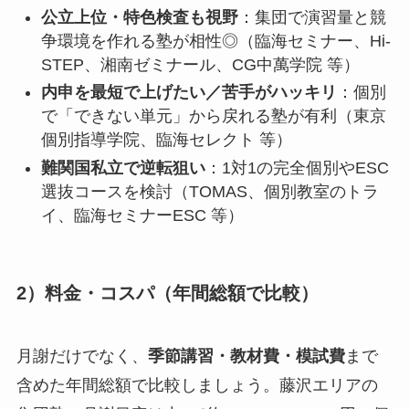
公立上位・特色検査も視野
：集団で演習量と競
争環境を作れる塾が相性◎（臨海セミナー、Hi-
STEP、湘南ゼミナール、CG中萬学院 等）
内申を最短で上げたい／苦手がハッキリ
：個別
で「できない単元」から戻れる塾が有利（東京
個別指導学院、臨海セレクト 等）
難関国私立で逆転狙い
：1対1の完全個別やESC
選抜コースを検討（TOMAS、個別教室のトラ
イ、臨海セミナーESC 等）
2）料金・コスパ（年間総額で比較）
月謝だけでなく、
季節講習・教材費・模試費
まで
含めた年間総額で比較しましょう。藤沢エリアの