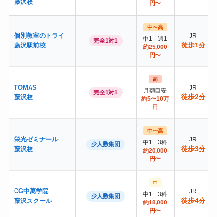
藤沢校
円〜
中〜高
個別教室のトライ
JR
中1：週1
完全1対1
徒歩1分
藤沢駅前校
約25,000
円〜
高
TOMAS
JR
月額目安
完全1対1
徒歩2分
藤沢校
約5〜10万
円
中〜高
栄光ゼミナール
JR
中1：3科
少人数集団
徒歩3分
藤沢校
約20,000
円〜
中
CG中萬学院
JR
中1：3科
少人数集団
徒歩4分
藤沢スクール
約18,000
円〜