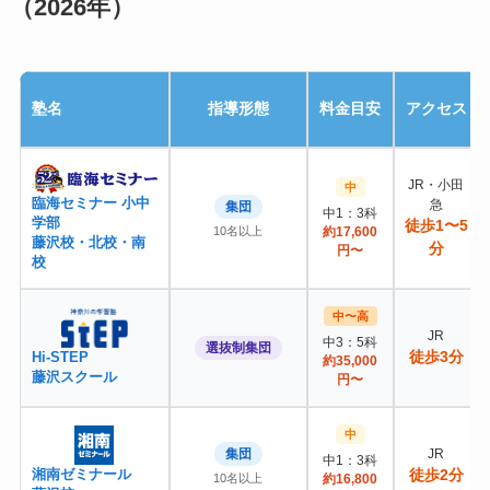
（2026年）
塾名
指導形態
料金目安
アクセス
JR・小田
中
臨海セミナー 小中
急
集団
中1：3科
学部
徒歩1〜5
10名以上
約17,600
藤沢校・北校・南
分
円〜
校
中〜高
JR
中3：5科
選抜制集団
徒歩3分
Hi-STEP
約35,000
藤沢スクール
円〜
中
集団
JR
中1：3科
湘南ゼミナール
徒歩2分
10名以上
約16,800