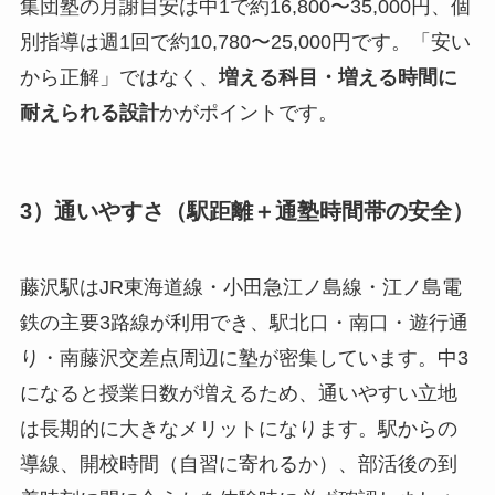
集団塾の月謝目安は中1で約16,800〜35,000円、個
別指導は週1回で約10,780〜25,000円です。「安い
から正解」ではなく、
増える科目・増える時間に
耐えられる設計
かがポイントです。
3）通いやすさ（駅距離＋通塾時間帯の安全）
藤沢駅はJR東海道線・小田急江ノ島線・江ノ島電
鉄の主要3路線が利用でき、駅北口・南口・遊行通
り・南藤沢交差点周辺に塾が密集しています。中3
になると授業日数が増えるため、通いやすい立地
は長期的に大きなメリットになります。駅からの
導線、開校時間（自習に寄れるか）、部活後の到