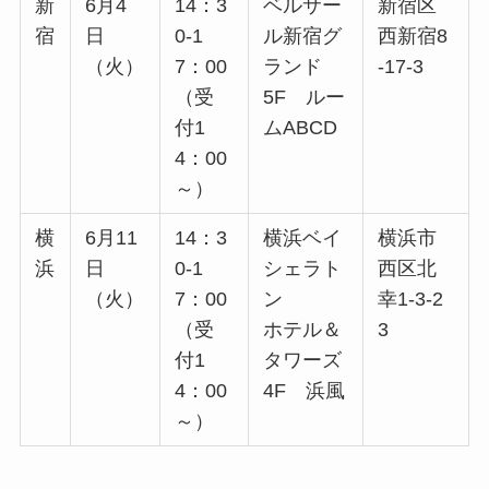
新
6月4
14：3
ベルサー
新宿区
宿
日
0-1
ル新宿グ
西新宿8
（火）
7：00
ランド
-17-3
（受
5F ルー
付1
ムABCD
4：00
～）
横
6月11
14：3
横浜ベイ
横浜市
浜
日
0-1
シェラト
西区北
（火）
7：00
ン
幸1-3-2
（受
ホテル＆
3
付1
タワーズ
4：00
4F 浜風
～）