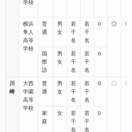
学校
横浜
普
男
若
若
0
◎
◎
隼人
通
女
干
干
高等
名
名
学校
国
男
若
若
0
際
女
干
干
語
名
名
川
大西
普
男
若
若
0
〇
〇
崎
学園
通
女
干
干
高等
名
名
学校
家
女
若
若
0
庭
干
干
名
名