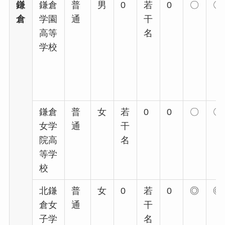
鎌
鎌倉
普
男
0
若
0
〇
〇
倉
学園
通
干
高等
名
学校
鎌倉
普
女
若
0
0
〇
〇
女学
通
干
院高
名
等学
校
北鎌
普
女
0
若
0
◎
◎
倉女
通
干
子学
名