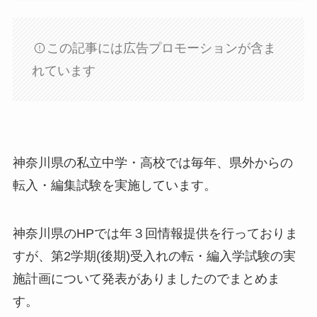
この記事には広告プロモーションが含ま
れています
神奈川県の私立中学・高校では毎年、県外からの
転入・編集試験を実施しています。
神奈川県のHPでは年３回情報提供を行っておりま
すが、第2学期(後期)受入れの転・編入学試験の実
施計画について発表がありましたのでまとめま
す。