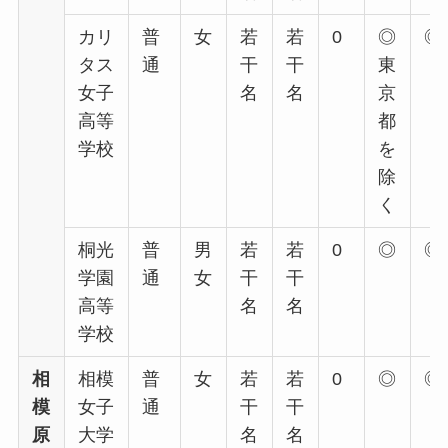
カリ
普
女
若
若
0
◎
◎
タス
通
干
干
東
女子
名
名
京
高等
都
学校
を
除
く
桐光
普
男
若
若
0
◎
◎
学園
通
女
干
干
高等
名
名
学校
相
相模
普
女
若
若
0
◎
◎
模
女子
通
干
干
原
大学
名
名