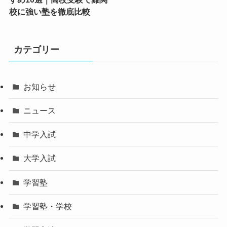
校に強い塾を徹底比較
カテゴリー
お知らせ
ニュース
中学入試
大学入試
学習塾
学習塾・学校