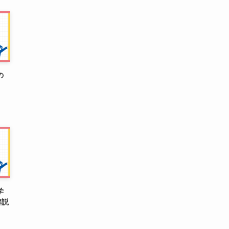
の
学
解説