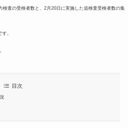
た学力検査の受検者数と、2月20日に実施した追検査受検者数の集
です。
う。
目次
状況