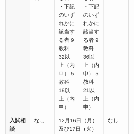
・下記
・下記
のいず
のいず
れかに
れかに
該当す
該当す
る者 9
る者 9
教科
教科
32以
36以
上（内
上（内
申） 5
申） 5
教科
教科
18以
21以
上（内
上（内
申）
申）
入試相
なし
12月16日（月）
なし
談
及び17日（火）