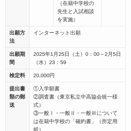
（在籍中学校の
先生と入試相談
を実施）
出願方
インターネット出願
法
出願期
2025年1月25日（土）0：00～2月5日
間
（水）23：59
検定料
20,000円
提出書
①入学願書
類の郵
②調査書（東京私立中高協会統一様
送
式）
③一般Ⅰ・一般Ⅱ・一般Ⅲについて
は在籍中学校の「確約書」（所定用
紙）