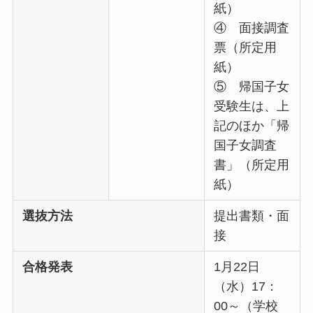
紙）
④ 面接調査
票（所定用
紙）
⑤ 帰国子女
受験生は、上
記のほか「帰
国子女調査
書」（所定用
紙）
選抜方法
提出書類・面
接
合格発表
1月22日
（水）17：
00～（学校