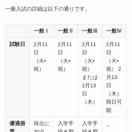
一般入試の詳細は以下の通りです。
一般Ⅰ
一般Ⅱ
一般Ⅲ
一般Ⅳ
試験日
2月11
2月11
2月11
2月11
日
日
日
日
（火•
（火•
（火•
（火•
祝）
祝）
祝）
祝） 2
または
月13
2月13
日
日
（木）
（木）
両日可
能
優遇措
得点に
入学手
入学手
_
置
30点
続き期
続き期