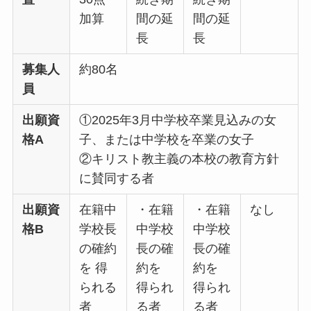
加算
間の延
間の延
長
長
募集人
約80名
員
出願資
①2025年3月中学校卒業見込みの女
格A
子、または中学校を卒業の女子
②キリスト教主義の本校の教育方針
に賛同する者
出願資
在籍中
・在籍
・在籍
なし
格B
学校長
中学校
中学校
の確約
長の確
長の確
を 得
約を
約を
られる
得られ
得られ
者
る者
る者