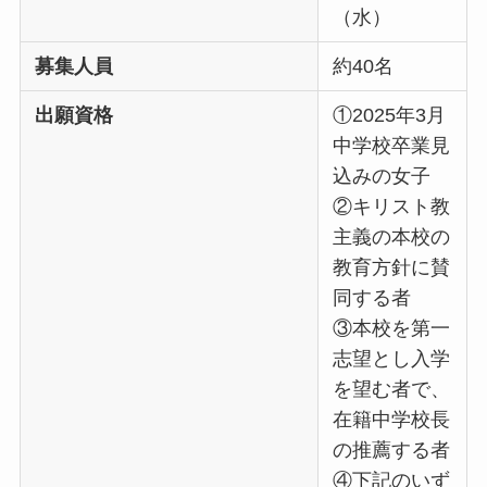
（水）
募集人員
約40名
出願資格
①2025年3月
中学校卒業見
込みの女子
②キリスト教
主義の本校の
教育方針に賛
同する者
③本校を第一
志望とし入学
を望む者で、
在籍中学校長
の推薦する者
④下記のいず