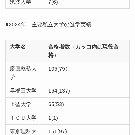
筑波大学
7(6)
■2024年｜主要私立大学の進学実績
大学名
合格者数（カッコ内は現役合
格）
慶應義塾大
105(79）
学
早稲田大学
164(137)
上智大学
65(53)
ＩＣＵ大学
1(1)
東京理科大
151(97)